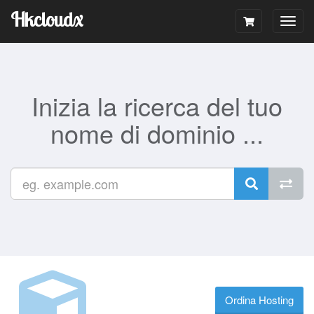
Hkcloudx
Togg
navig
Inizia la ricerca del tuo
nome di dominio ...
Ordina Hosting