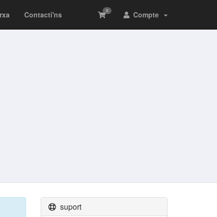
0
arxa
Contacti'ns
Compte
suport