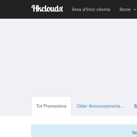
Hkcloudx
Àrea d'Inici clients
Store
Tot Promocions
Older Announcements...
No