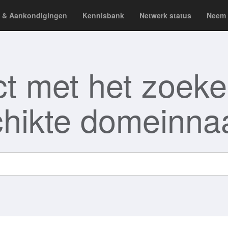
 & Aankondigingen
Kennisbank
Netwerk status
Neem 
ct met het zoek
hikte domeinna