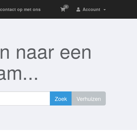
0
contact op met ons
Account
en naar een
am...
Zoek
Verhuizen