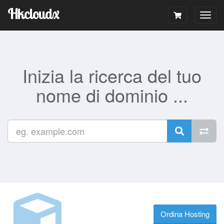
Hkcloudx
Togg
navig
Inizia la ricerca del tuo
nome di dominio ...
Ordina Hosting