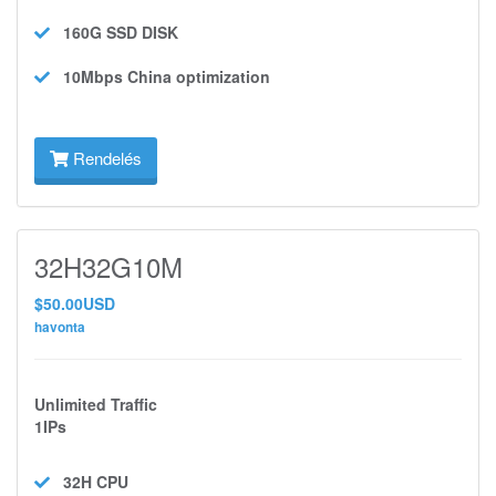
160G SSD
DISK
10Mbps
China optimization
Rendelés
32H32G10M
$50.00USD
havonta
Unlimited Traffic
1IPs
32H
CPU