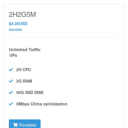
2H2G5M
$4.00USD
havonta
Unlimited Traffic
1IPs
2H
CPU
2G
RAM
50G SSD
DISK
5Mbps
China optimization
Rendelés