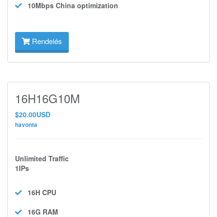
10Mbps
China optimization
Rendelés
16H16G10M
$20.00USD
havonta
Unlimited Traffic
1IPs
16H
CPU
16G
RAM