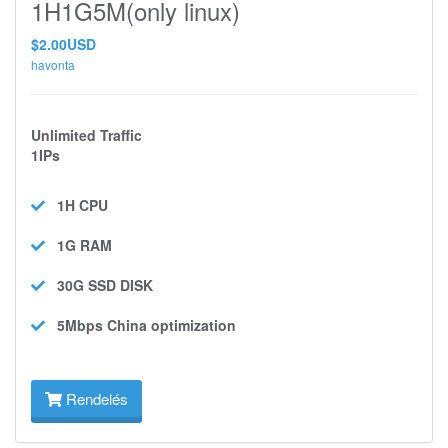
1H1G5M(only linux)
$2.00USD
havonta
Unlimited Traffic
1IPs
1H
CPU
1G
RAM
30G SSD
DISK
5Mbps
China optimization
Rendelés