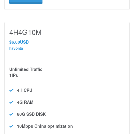
4H4G10M
$6.00USD
havonta
Unlimited Traffic
1IPs
4H
CPU
4G
RAM
80G SSD
DISK
10Mbps
China optimization