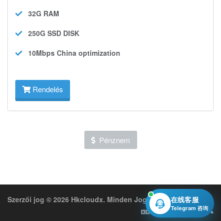
32G
RAM
250G SSD
DISK
10Mbps
China optimization
Rendelés
Pénznem
Szerzői jog © 2026 Hkcloudx. Minden Jog Fenntartva.
在线客服
Telegram 咨询
Magyar