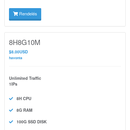
Rendelés
8H8G10M
$8.00USD
havonta
Unlimited Traffic
1IPs
8H
CPU
8G
RAM
100G SSD
DISK