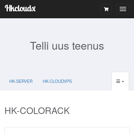
Hkcloudx
Togg
navig
Telli uus teenus
HK-SERVER
HK-CLOUDVPS
HK-COLORACK