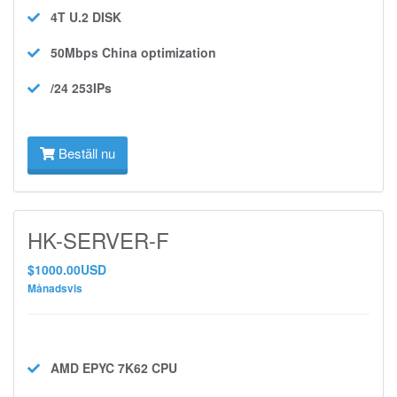
4T U.2
DISK
50Mbps
China optimization
/24 253IPs
Beställ nu
HK-SERVER-F
$1000.00USD
Månadsvis
AMD EPYC 7K62
CPU