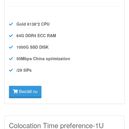
Gold 6138*2
CPU
64G DDR4 ECC
RAM
1000G SSD
DISK
50Mbps
China optimization
/29 5IPs
Beställ nu
Colocation Time preference-1U