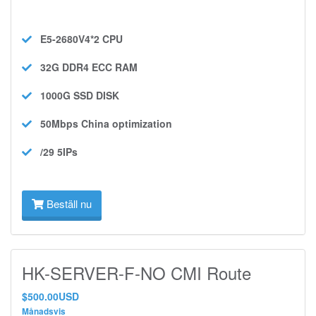
E5-2680V4*2
CPU
32G DDR4 ECC
RAM
1000G SSD
DISK
50Mbps
China optimization
/29 5IPs
Beställ nu
HK-SERVER-F-NO CMI Route
$500.00USD
Månadsvis