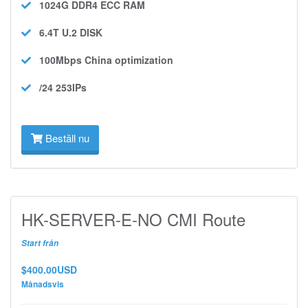
1024G DDR4 ECC
RAM
6.4T U.2
DISK
100Mbps
China optimization
/24 253IPs
Beställ nu
HK-SERVER-E-NO CMI Route
Start från
$400.00USD
Månadsvis